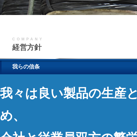
COMPANY
経営方針
我らの信条
我々は良い製品の生産
め、